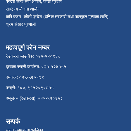
प्रदेश लोक सेवा आयोग, कोशी प्रदेश
राष्ट्रिय योजना आयोग
कृषि बजार, कोशी प्रदेश (दैनिक तरकारी तथा फलफुल मुल्यका लागि)
श्रम संसार प्रणाली
महत्वपूर्ण फोन नम्बर
रेडक्रस ब्लड बैंक: ०२५-५२०९६८
इलाका प्रहरी कार्यलय: ०२५-५२४५५५
दमकल: ०२५-५७०१९९
प्रहरी: १००, ९८५२०९०७५५
एम्बुलेन्स (रेडक्रस): ०२५-५२०२५८
सम्पर्क
धरान उपमहानगरपालिका