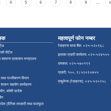
4
5
6
7
8
9
…
n
िङ्क
महत्वपूर्ण फोन नम्बर
रेडक्रस ब्लड बैंक: ०२५-५२०९६८
्टल
को पोर्टल
इलाका प्रहरी कार्यलय: ०२५-५२४५५५
 सामान्य प्रशासन मन्त्रालय
दमकल: ०२५-५७०१९९
प्रहरी: १००, ९८५२०९०७५५
र तथा पञ्‍जीकरण विभाग
एम्बुलेन्स (रेडक्रस): ०२५-५२०२५८
य शासन सहयोग कार्यक्रम
योग, कोशी प्रदेश
योग
प्रदेश (दैनिक तरकारी तथा फलफुल