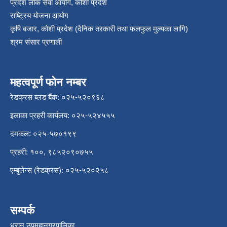
प्रदेश लोक सेवा आयोग, कोशी प्रदेश
राष्ट्रिय योजना आयोग
कृषि बजार, कोशी प्रदेश (दैनिक तरकारी तथा फलफुल मुल्यका लागि)
श्रम संसार प्रणाली
महत्वपूर्ण फोन नम्बर
रेडक्रस ब्लड बैंक: ०२५-५२०९६८
इलाका प्रहरी कार्यलय: ०२५-५२४५५५
दमकल: ०२५-५७०१९९
प्रहरी: १००, ९८५२०९०७५५
एम्बुलेन्स (रेडक्रस): ०२५-५२०२५८
सम्पर्क
धरान उपमहानगरपालिका