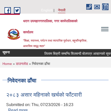
Skip to main content
English
नेपाली
धरान उपमहानगरपालिका, नगर कार्यपालिकाको
कार्यालय
“शिक्षा, स्वास्थ्य, पर्यटन तथा व्यापारिक पुर्वाधार, बहुसाँस्कृतिक,
आवासिय समृद्ध शहर”
सूचना
लिलाम बिक्री सम्बन्धि शिलबन्दी बोलपत्र आव्हानको स
You are here
Home
»
डाउनलोड
» निवेदनका ढाँचा
निवेदनका ढाँचा
२०८३ असार महिनाको खर्चको फाँटवारी
Submitted on:
Thu, 07/23/2026 - 16:23
Read more
about २०८३ असार महिनाको खर्चको फाँटवारी