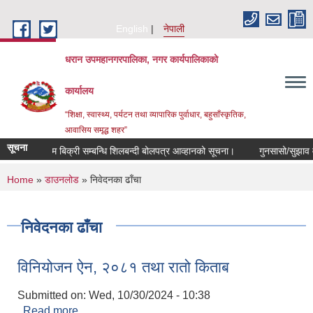
Skip to main content
English
नेपाली
धरान उपमहानगरपालिका, नगर कार्यपालिकाको
कार्यालय
“शिक्षा, स्वास्थ्य, पर्यटन तथा व्यापारिक पुर्वाधार, बहुसाँस्कृतिक,
आवासिय समृद्ध शहर”
सूचना
लिलाम बिक्री सम्बन्धि शिलबन्दी बोलपत्र आव्हानको सूचना।
गुनसासो/सुझाव वा 
You are here
Home
»
डाउनलोड
» निवेदनका ढाँचा
निवेदनका ढाँचा
विनियोजन ऐन, २०८१ तथा रातो किताब
Submitted on:
Wed, 10/30/2024 - 10:38
Read more
about विनियोजन ऐन, २०८१ तथा रातो किताब