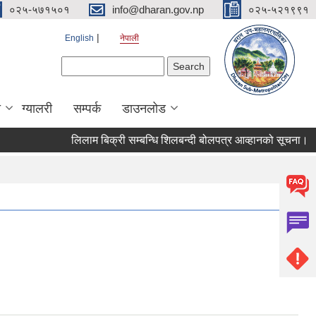
०२५-५७१५०१
info@dharan.gov.np
०२५-५२१९९१
English
नेपाली
Search form
Search
ा
ग्यालरी
सम्पर्क
डाउनलोड
लिलाम बिक्री सम्बन्धि शिलबन्दी बोलपत्र आव्हानको सूचना।