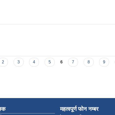
2
3
4
5
6
7
8
9
िङ्क
महत्वपूर्ण फोन नम्बर