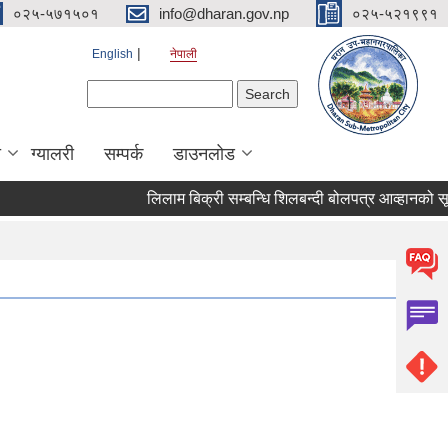
०२५-५७१५०१
info@dharan.gov.np
०२५-५२१९९१
English
नेपाली
Search form
Search
ा
ग्यालरी
सम्पर्क
डाउनलोड
लिलाम बिक्री सम्बन्धि शिलबन्दी बोलपत्र आ