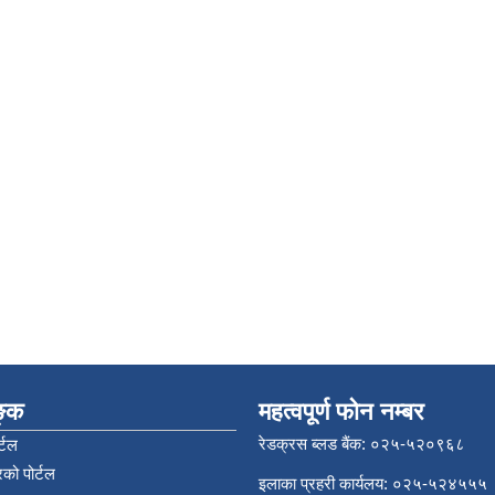
िङ्क
महत्वपूर्ण फोन नम्बर
रेडक्रस ब्लड बैंक: ०२५-५२०९६८
्टल
को पोर्टल
इलाका प्रहरी कार्यलय: ०२५-५२४५५५