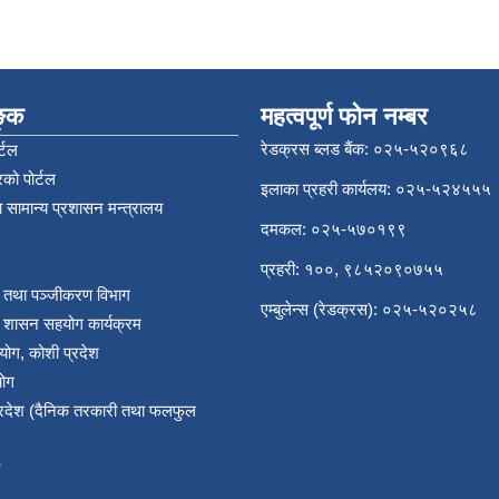
िङ्क
महत्वपूर्ण फोन नम्बर
रेडक्रस ब्लड बैंक: ०२५-५२०९६८
्टल
को पोर्टल
इलाका प्रहरी कार्यलय: ०२५-५२४५५५
 सामान्य प्रशासन मन्त्रालय
दमकल: ०२५-५७०१९९
प्रहरी: १००, ९८५२०९०७५५
र तथा पञ्‍जीकरण विभाग
एम्बुलेन्स (रेडक्रस): ०२५-५२०२५८
य शासन सहयोग कार्यक्रम
योग, कोशी प्रदेश
योग
प्रदेश (दैनिक तरकारी तथा फलफुल