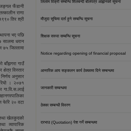
लिलाम विक्री सम्बन्धि शिलबन्दी बोलपत्र आह्वानको सूचना
 जङ्गल फँडानी
 तत्कालीन राणा
मौजुदा सूचिमा दर्ता हुने सम्बन्धि सूचना
 १९९० तिर श्री
स्थापना भए पछि
शिक्षक सरुवा सम्बन्धि सूचना
७ सालमा धरान
 ७५ जिल्लामा
Notice regarding opening of financial proposal
ो बाँझगरा गाउँ
क्षेत्र विस्तार
आन्तरिक आय सङ्कलन कार्य ठेक्कामा दिने सम्बन्धमा
निर्णय अनुसार
गरियो । २०७१
जानकारी सम्बन्धमा
का गा.वि.स.लाई
महानगरपालिका
ान फेरि २० वटा
ठेक्का सम्बन्धी विवरण
 तथा खेलकुदको
दरभाउ (Quotation) पेश गर्ने सम्बन्धमा
तथा व्यापारिक
 नेपालकै नमुना