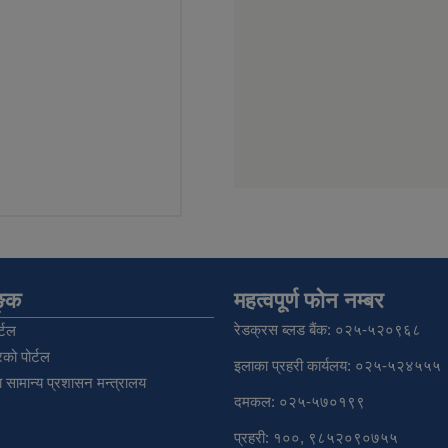
िङ्क
महत्वपूर्ण फोन नम्बर
रेडक्रस ब्लड बैंक: ०२५-५२०९६८
्टल
को पोर्टल
इलाका प्रहरी कार्यलय: ०२५-५२४५५५
 सामान्य प्रशासन मन्त्रालय
दमकल: ०२५-५७०१९९
प्रहरी: १००, ९८५२०९०७५५