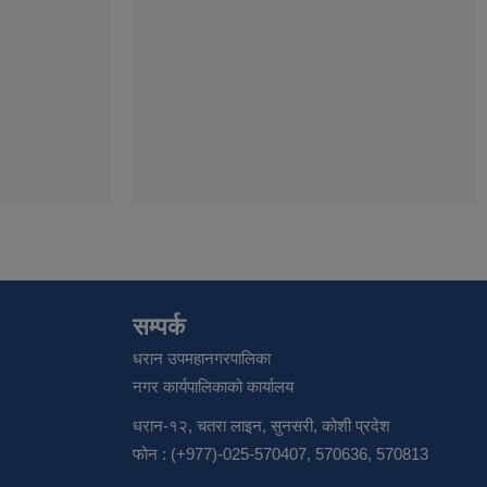
सम्पर्क
धरान उपमहानगरपालिका
नगर कार्यपालिकाको कार्यालय
धरान-१२, चतरा लाइन, सुनसरी, कोशी प्रदेश
फोन : (+977)-025-570407, 570636, 570813