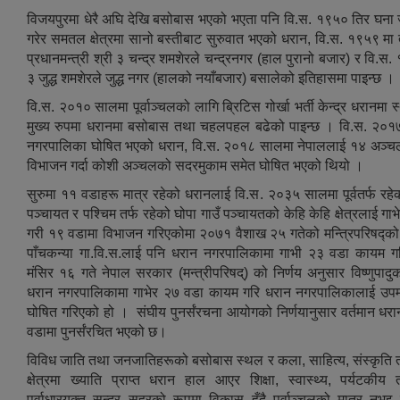
विजयपुरमा धेरै अघि देखि बसोबास भएको भएता पनि वि.स. १९५० तिर घना
गरेर समतल क्षेत्रमा सानो बस्तीबाट सुरुवात भएको धरान, वि.स. १९५९ मा
प्रधानमन्त्री श्री ३ चन्द्र शमशेरले चन्द्रनगर (हाल पुरानो बजार) र वि.स.
३ जुद्ध शमशेरले जुद्ध नगर (हालको नयाँबजार) बसालेको इतिहासमा पाइन्छ ।
वि.स. २०१० सालमा पूर्वाञ्चलको लागि ब्रिटिस गोर्खा भर्ती केन्द्र धरानमा 
मुख्य रुपमा धरानमा बसोबास तथा चहलपहल बढेको पाइन्छ । वि.स. २०१
नगरपालिका घोषित भएको धरान, वि.स. २०१८ सालमा नेपाललाई १४ अञ्चल
विभाजन गर्दा कोशी अञ्चलको सदरमुकाम समेत घोषित भएको थियो ।
सुरुमा ११ वडाहरू मात्र रहेको धरानलाई वि.स. २०३५ सालमा पूर्वतर्फ रहेक
पञ्चायत र पश्चिम तर्फ रहेको घोपा गाउँ पञ्चायतको केहि केहि क्षेत्रलाई गाभेर 
गरी १९ वडामा विभाजन गरिएकोमा २०७१ वैशाख २५ गतेको मन्त्रिपरिषद्को 
पाँचकन्या गा.वि.स.लाई पनि धरान नगरपालिकामा गाभी २३ वडा कायम 
मंसिर १६ गते नेपाल सरकार (मन्त्रीपरिषद्) को निर्णय अनुसार विष्णुपादु
धरान नगरपालिकामा गाभेर २७ वडा कायम गरि धरान नगरपालिकालाई उप
घोषित गरिएको हो । संघीय पुनर्संरचना आयोगको निर्णयानुसार वर्तमान धर
वडामा पुनर्संरचित भएको छ।
विविध जाति तथा जनजातिहरूको बसोबास स्थल र कला, साहित्य, संस्कृति
क्षेत्रमा ख्याति प्राप्त धरान हाल आएर शिक्षा, स्वास्थ्य, पर्यटकीय 
पूर्वाधारयुक्त सुन्दर सहरको रूपमा विकास हुँदै पूर्वाञ्चलको मात्र नभइ