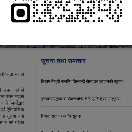
सूचना तथा समाचार
 विविधता भएको
लिलाम बिक्री सम्बन्धि शिलबन्दी बोलपत्र आव्हानको सूचना।
 रुपमा रहेको
दन्त पतन भएको
गुनसासो/सुझाव वा सेवासम्बन्धि केहि प्रतिक्रिया राख्नुहोस्।
ले जिर्णोद्धार
क एवं ऐतिहासिक
मा सुरुमा घना
शिक्षक सरुवा सम्बन्धि सूचना
र गर्ने गरेको