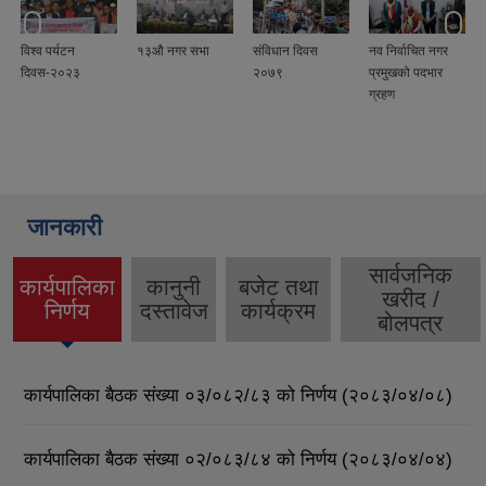
विश्व पर्यटन
१३औ नगर सभा
संविधान दिवस
नव निर्वाचित नगर
दिवस-२०२३
२०७९
प्रमुखको पदभार
ग्रहण
जानकारी
सार्वजनिक
कार्यपालिका
कानुनी
बजेट तथा
खरीद /
(active
निर्णय
दस्तावेज
कार्यक्रम
बोलपत्र
tab)
कार्यपालिका बैठक संख्या ०३/०८२/८३ को निर्णय (२०८३/०४/०८)
कार्यपालिका बैठक संख्या ०२/०८३/८४ को निर्णय (२०८३/०४/०४)