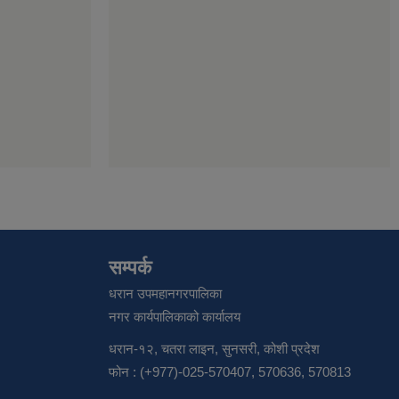
सम्पर्क
धरान उपमहानगरपालिका
नगर कार्यपालिकाको कार्यालय
धरान-१२, चतरा लाइन, सुनसरी, कोशी प्रदेश
फोन : (+977)-025-570407, 570636, 570813