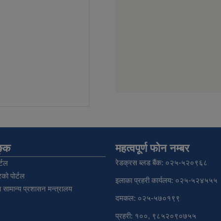
िङ्क
महत्वपूर्ण फोन नम्बर
रेडक्रस ब्लड बैंक: ०२५-५२०९६८
्टल
को पोर्टल
इलाका प्रहरी कार्यलय: ०२५-५२४५५५
 सामान्य प्रशासन मन्त्रालय
दमकल: ०२५-५७०१९९
प्रहरी: १००, ९८५२०९०७५५