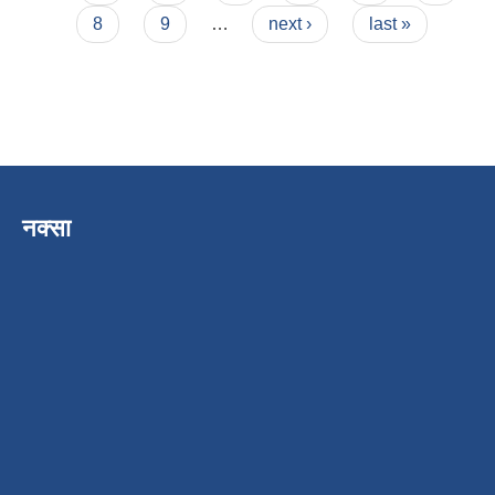
8
9
…
next ›
last »
नक्सा