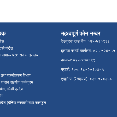
िङ्क
महत्वपूर्ण फोन नम्बर
रेडक्रस ब्लड बैंक: ०२५-५२०९६८
्टल
को पोर्टल
इलाका प्रहरी कार्यलय: ०२५-५२४५५५
 सामान्य प्रशासन मन्त्रालय
दमकल: ०२५-५७०१९९
प्रहरी: १००, ९८५२०९०७५५
र तथा पञ्‍जीकरण विभाग
एम्बुलेन्स (रेडक्रस): ०२५-५२०२५८
य शासन सहयोग कार्यक्रम
योग, कोशी प्रदेश
योग
प्रदेश (दैनिक तरकारी तथा फलफुल