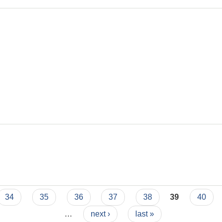
34
35
36
37
38
39
40
…
next ›
last »