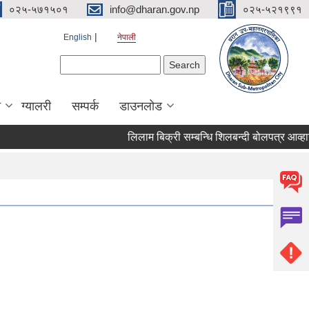
०२५-५७१५०१
info@dharan.gov.np
०२५-५२१९९१
English
नेपाली
Search form
Search
ा
ग्यालरी
सम्पर्क
डाउनलोड
लिलाम बिक्री सम्बन्धि शिलबन