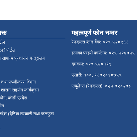
िङ्क
महत्वपूर्ण फोन नम्बर
रेडक्रस ब्लड बैंक: ०२५-५२०९६८
्टल
को पोर्टल
इलाका प्रहरी कार्यलय: ०२५-५२४५५५
 सामान्य प्रशासन मन्त्रालय
दमकल: ०२५-५७०१९९
प्रहरी: १००, ९८५२०९०७५५
र तथा पञ्‍जीकरण विभाग
एम्बुलेन्स (रेडक्रस): ०२५-५२०२५८
य शासन सहयोग कार्यक्रम
योग, कोशी प्रदेश
योग
प्रदेश (दैनिक तरकारी तथा फलफुल