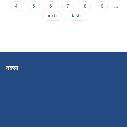
4
5
6
7
8
9
…
next ›
last »
नक्सा