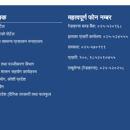
िङ्क
महत्वपूर्ण फोन नम्बर
रेडक्रस ब्लड बैंक: ०२५-५२०९६८
्टल
को पोर्टल
इलाका प्रहरी कार्यलय: ०२५-५२४५५५
 सामान्य प्रशासन मन्त्रालय
दमकल: ०२५-५७०१९९
प्रहरी: १००, ९८५२०९०७५५
र तथा पञ्‍जीकरण विभाग
एम्बुलेन्स (रेडक्रस): ०२५-५२०२५८
य शासन सहयोग कार्यक्रम
योग, कोशी प्रदेश
योग
प्रदेश (दैनिक तरकारी तथा फलफुल