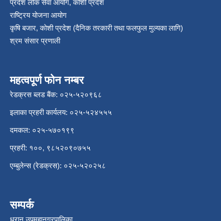
प्रदेश लोक सेवा आयोग, कोशी प्रदेश
राष्ट्रिय योजना आयोग
कृषि बजार, कोशी प्रदेश (दैनिक तरकारी तथा फलफुल मुल्यका लागि)
श्रम संसार प्रणाली
महत्वपूर्ण फोन नम्बर
रेडक्रस ब्लड बैंक: ०२५-५२०९६८
इलाका प्रहरी कार्यलय: ०२५-५२४५५५
दमकल: ०२५-५७०१९९
प्रहरी: १००, ९८५२०९०७५५
एम्बुलेन्स (रेडक्रस): ०२५-५२०२५८
सम्पर्क
धरान उपमहानगरपालिका