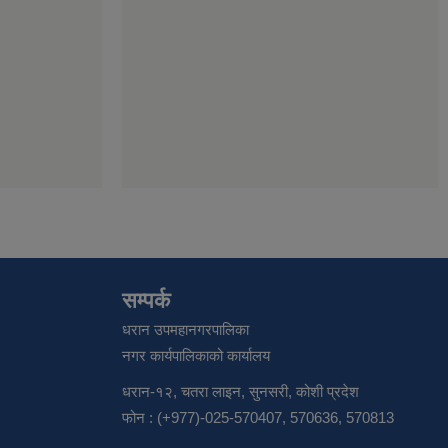
सम्पर्क
धरान उपमहानगरपालिका
नगर कार्यपालिकाको कार्यालय
धरान-१२, चतरा लाइन, सुनसरी, कोशी प्रदेश
फोन : (+977)-025-570407, 570636, 570813