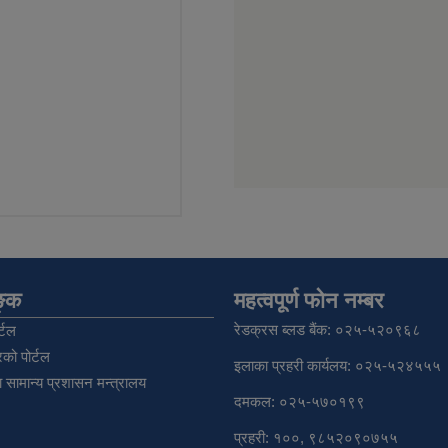
िङ्क
महत्वपूर्ण फोन नम्बर
रेडक्रस ब्लड बैंक: ०२५-५२०९६८
्टल
को पोर्टल
इलाका प्रहरी कार्यलय: ०२५-५२४५५५
 सामान्य प्रशासन मन्त्रालय
दमकल: ०२५-५७०१९९
प्रहरी: १००, ९८५२०९०७५५