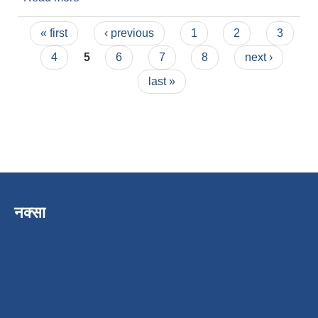
Pages
« first
‹ previous
1
2
3
4
5
6
7
8
next ›
last »
नक्सा