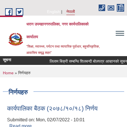
Skip to main content
English
नेपाली
धरान उपमहानगरपालिका, नगर कार्यपालिकाको
कार्यालय
“शिक्षा, स्वास्थ्य, पर्यटन तथा व्यापारिक पुर्वाधार, बहुसाँस्कृतिक,
आवासिय समृद्ध शहर”
सूचना
लिलाम बिक्री सम्बन्धि शिलबन्दी बोलपत्र आव्हानको सूचन
You are here
Home
» निर्णयहरु
निर्णयहरु
कार्यपालिका बैठक (२०७८/१०/१८) निर्णय
Submitted on:
Mon, 02/07/2022 - 10:01
Read more
about कार्यपालिका बैठक (२०७८/१०/१८) निर्णय