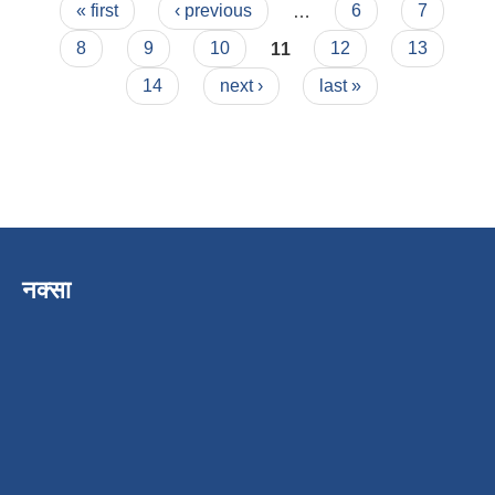
Pages
« first
‹ previous
…
6
7
8
9
10
11
12
13
14
next ›
last »
नक्सा