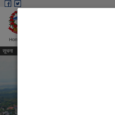
Skip to main content
Dharan Sub-Metropolitan
Government of Nepal
Home
Introduction
Program and Project
R
सूचना