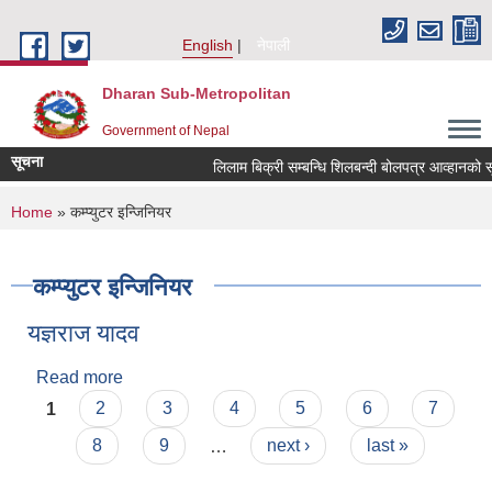
Skip to main content
English
नेपाली
Dharan Sub-Metropolitan
Government of Nepal
सूचना
लिलाम बिक्री सम्बन्धि शिलबन्दी बोलपत्
You are here
Home
» कम्प्युटर इन्जिनियर
कम्प्युटर इन्जिनियर
यज्ञराज यादव
Read more
about यज्ञराज यादव
Pages
1
2
3
4
5
6
7
8
9
…
next ›
last »