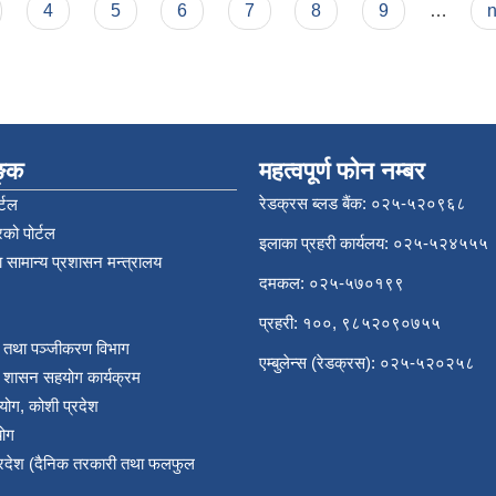
4
5
6
7
8
9
…
n
िङ्क
महत्वपूर्ण फोन नम्बर
रेडक्रस ब्लड बैंक: ०२५-५२०९६८
्टल
को पोर्टल
इलाका प्रहरी कार्यलय: ०२५-५२४५५५
 सामान्य प्रशासन मन्त्रालय
दमकल: ०२५-५७०१९९
प्रहरी: १००, ९८५२०९०७५५
र तथा पञ्‍जीकरण विभाग
एम्बुलेन्स (रेडक्रस): ०२५-५२०२५८
य शासन सहयोग कार्यक्रम
योग, कोशी प्रदेश
योग
प्रदेश (दैनिक तरकारी तथा फलफुल