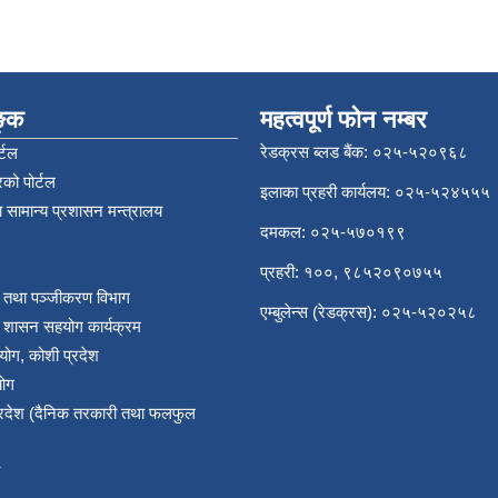
िङ्क
महत्वपूर्ण फोन नम्बर
रेडक्रस ब्लड बैंक: ०२५-५२०९६८
्टल
को पोर्टल
इलाका प्रहरी कार्यलय: ०२५-५२४५५५
 सामान्य प्रशासन मन्त्रालय
दमकल: ०२५-५७०१९९
प्रहरी: १००, ९८५२०९०७५५
र तथा पञ्‍जीकरण विभाग
एम्बुलेन्स (रेडक्रस): ०२५-५२०२५८
य शासन सहयोग कार्यक्रम
योग, कोशी प्रदेश
योग
प्रदेश (दैनिक तरकारी तथा फलफुल