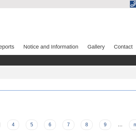
eports
Notice and Information
Gallery
Contact
4
5
6
7
8
9
…
n