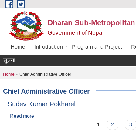
Skip to main content
Dharan Sub-Metropolitan
Government of Nepal
Home
Introduction
Program and Project
R
सूचना
You are here
Home
» Chief Administrative Officer
Chief Administrative Officer
Sudev Kumar Pokharel
Read more
about Sudev Kumar Pokharel
Pages
1
2
3