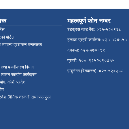
िङ्क
महत्वपूर्ण फोन नम्बर
रेडक्रस ब्लड बैंक: ०२५-५२०९६८
्टल
को पोर्टल
इलाका प्रहरी कार्यलय: ०२५-५२४५५५
 सामान्य प्रशासन मन्त्रालय
दमकल: ०२५-५७०१९९
प्रहरी: १००, ९८५२०९०७५५
र तथा पञ्‍जीकरण विभाग
एम्बुलेन्स (रेडक्रस): ०२५-५२०२५८
य शासन सहयोग कार्यक्रम
योग, कोशी प्रदेश
योग
प्रदेश (दैनिक तरकारी तथा फलफुल