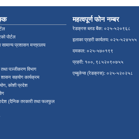
िङ्क
महत्वपूर्ण फोन नम्बर
रेडक्रस ब्लड बैंक: ०२५-५२०९६८
्टल
को पोर्टल
इलाका प्रहरी कार्यलय: ०२५-५२४५५५
 सामान्य प्रशासन मन्त्रालय
दमकल: ०२५-५७०१९९
प्रहरी: १००, ९८५२०९०७५५
र तथा पञ्‍जीकरण विभाग
एम्बुलेन्स (रेडक्रस): ०२५-५२०२५८
य शासन सहयोग कार्यक्रम
योग, कोशी प्रदेश
योग
प्रदेश (दैनिक तरकारी तथा फलफुल