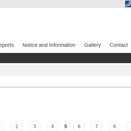
eports
Notice and Information
Gallery
Contact
1
2
3
4
5
6
7
8