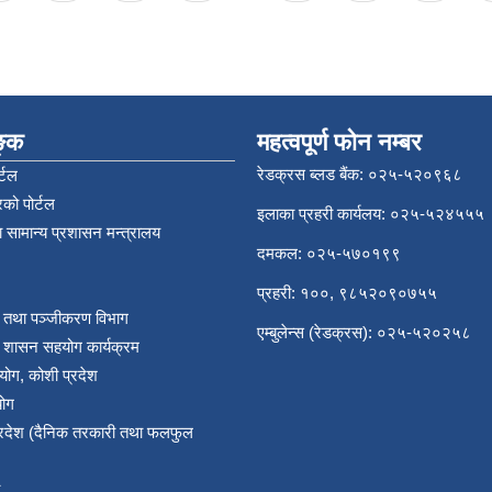
िङ्क
महत्वपूर्ण फोन नम्बर
रेडक्रस ब्लड बैंक: ०२५-५२०९६८
्टल
को पोर्टल
इलाका प्रहरी कार्यलय: ०२५-५२४५५५
 सामान्य प्रशासन मन्त्रालय
दमकल: ०२५-५७०१९९
प्रहरी: १००, ९८५२०९०७५५
र तथा पञ्‍जीकरण विभाग
एम्बुलेन्स (रेडक्रस): ०२५-५२०२५८
य शासन सहयोग कार्यक्रम
योग, कोशी प्रदेश
योग
प्रदेश (दैनिक तरकारी तथा फलफुल